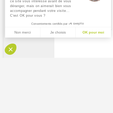
ce site vous intéresse avant de vous
TABOULE THAI KG
déranger, mais on aimerait bien vous
accompagner pendant votre visite...
C'est OK pour vous ?
10,50 €/ Kg
Consentements certifiés par
Non merci
Je choisis
OK pour moi
AXEPTIO CONSENT
Plateforme de Gestion du Consentement : Personnalis
Notre plateforme vous permet d'adapter et de gérer vos