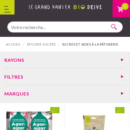
Aller au contenu
0
Vous êtes ici :
ACCUEIL
EPICERIE SUCRÉE
SUCRES ET AIDES À LA PÂTISSERIE
RAYONS
FILTRES
MARQUES