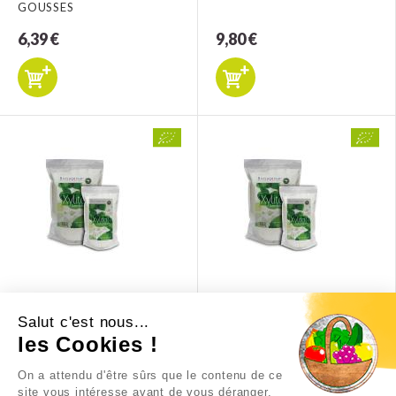
GOUSSES
6,39 €
9,80 €
XYLITOL 250G
XYLITOL 700G
Salut c'est nous...
les Cookies !
5,99 €
13,90 €
On a attendu d'être sûrs que le contenu de ce
site vous intéresse avant de vous déranger,